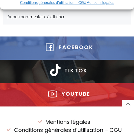
Latest Comments
Conditions générales d’utilisation – CGU
Mentions légales
Aucun commentaire à afficher.
FACEBOOK
TIKTOK
YOUTUBE
Mentions légales
Conditions générales d’utilisation – CGU